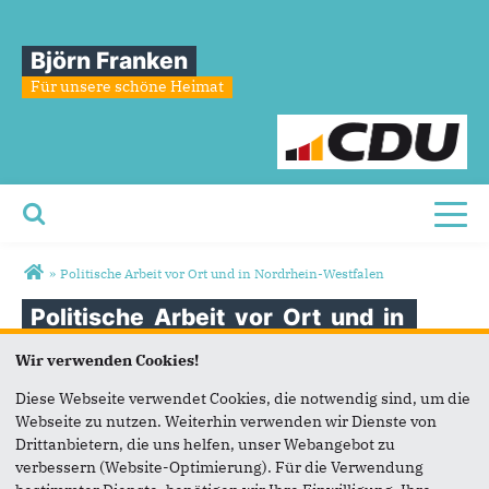
Björn Franken
Für unsere schöne Heimat
Toggl
Sie sind hier
»
Politische Arbeit vor Ort und in Nordrhein-Westfalen
Politische
Arbeit
vor
Ort
und
in
Nordrhein-Westfalen
Wir verwenden Cookies!
Diese Webseite verwendet Cookies, die notwendig sind, um die
Webseite zu nutzen. Weiterhin verwenden wir Dienste von
Drittanbietern, die uns helfen, unser Webangebot zu
verbessern (Website-Optimierung). Für die Verwendung