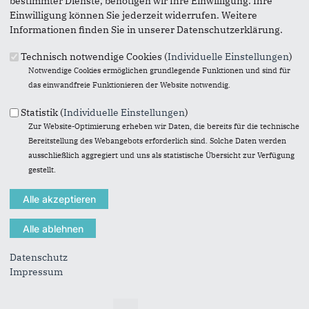
bestimmter Dienste, benötigen wir Ihre Einwilligung. Ihre
Einwilligung können Sie jederzeit widerrufen. Weitere
Informationen finden Sie in unserer Datenschutzerklärung.
Technisch notwendige Cookies (
Individuelle Einstellungen
)
Notwendige Cookies ermöglichen grundlegende Funktionen und sind für
das einwandfreie Funktionieren der Website notwendig.
Statistik (
Individuelle Einstellungen
)
Seiten
Zur Website-Optimierung erheben wir Daten, die bereits für die technische
Bereitstellung des Webangebots erforderlich sind. Solche Daten werden
1
2
3
4
5
ausschließlich aggregiert und uns als statistische Übersicht zur Verfügung
gestellt.
Datenschutz
Fußbereich
Impressum