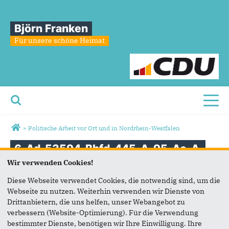
Björn Franken
Für unsere schöne Heimat
Toggl
Sie sind hier
»
Politische Arbeit vor Ort und in Nordrhein-Westfalen
6
Ad
53594
Bbfd
445
A
95
Ac
A
56
Ca
98
A
669
C
Wir verwenden Cookies!
Diese Webseite verwendet Cookies, die notwendig sind, um die
Webseite zu nutzen. Weiterhin verwenden wir Dienste von
Drittanbietern, die uns helfen, unser Webangebot zu
verbessern (Website-Optimierung). Für die Verwendung
bestimmter Dienste, benötigen wir Ihre Einwilligung. Ihre