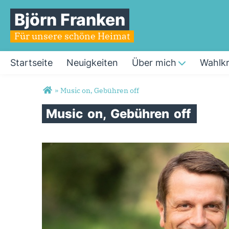
Björn Franken
Für unsere schöne Heimat
Startseite
Neuigkeiten
Über mich
Wahlkr
Sie sind hier
»
Music on, Gebühren off
Music
on,
Gebühren
off