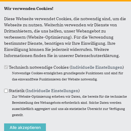
Seite versenden
Wir verwenden Cookies!
Diese Webseite verwendet Cookies, die notwendig sind, um die
Vielen Dank, dass Sie die Inhalte unserer Homepage
Webseite zu nutzen. Weiterhin verwenden wir Dienste von
weiterempfehlen.
Drittanbietern, die uns helfen, unser Webangebot zu
verbessern (Website-Optimierung). Für die Verwendung
Anmerkung: Ihre E-Mail-Adresse wird benötigt um die
bestimmter Dienste, benötigen wir Ihre Einwilligung. Ihre
Personen, denen Sie die Seite weiterempfehlen, zu
Einwilligung können Sie jederzeit widerrufen. Weitere
informieren, von wem die Empfehlung kommt, und dass es
Informationen finden Sie in unserer Datenschutzerklärung.
kein Spam ist.
Technisch notwendige Cookies (
Individuelle Einstellungen
)
Das mit * gekennzeichnete Feld ist ein Pflichtfeld.
Notwendige Cookies ermöglichen grundlegende Funktionen und sind für
das einwandfreie Funktionieren der Website notwendig.
Eigene E-Mail-Adresse
*
Statistik (
Individuelle Einstellungen
)
Zur Website-Optimierung erheben wir Daten, die bereits für die technische
Eigener Name
*
Bereitstellung des Webangebots erforderlich sind. Solche Daten werden
ausschließlich aggregiert und uns als statistische Übersicht zur Verfügung
gestellt.
Senden an
*